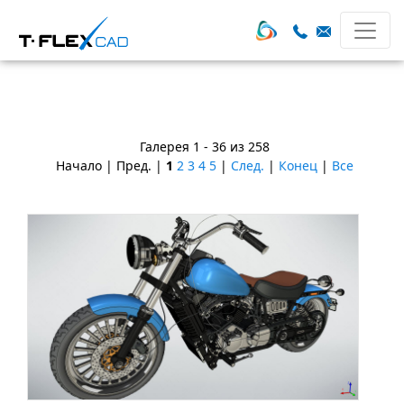
Галерея 1 - 36 из 258
Начало | Пред. |
1
2
3
4
5
|
След.
|
Конец
|
Все