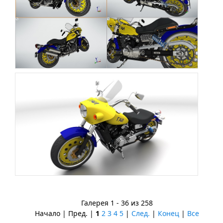
Галерея 1 - 36 из 258
Начало | Пред. |
1
2
3
4
5
|
След.
|
Конец
|
Все