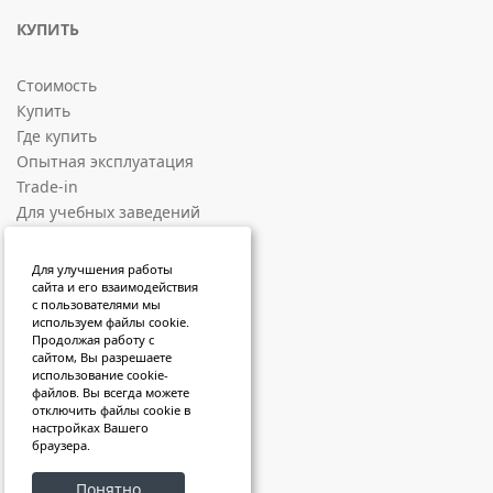
КУПИТЬ
Стоимость
Купить
Где купить
Опытная эксплуатация
Trade-in
Для учебных заведений
СОЦИАЛЬНЫЕ ПЛОЩАДКИ
Для улучшения работы
сайта и его взаимодействия
с пользователями мы
ВКонтакте
используем файлы cookie.
Продолжая работу с
RuTube
сайтом, Вы разрешаете
VK Video
использование cookie-
файлов. Вы всегда можете
Sketchfab
отключить файлы cookie в
Яндекс Дзен
настройках Вашего
браузера.
Telegram
Понятно