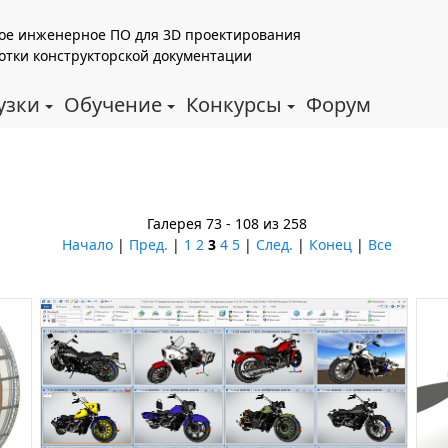
ое инженерное ПО для 3D проектирования
отки конструкторской документации
узки
Обучение
Конкурсы
Форум
Галерея 73 - 108 из 258
Начало
|
Пред.
|
1
2
3
4
5
|
След.
|
Конец
|
Все