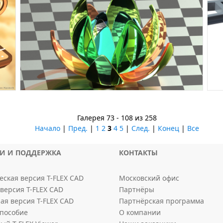
Галерея 73 - 108 из 258
Начало
|
Пред.
|
1
2
3
4
5
|
След.
|
Конец
|
Все
КИ И ПОДДЕРЖКА
КОНТАКТЫ
ская версия T-FLEX CAD
Московский офис
версия T-FLEX CAD
Партнёры
ая версия T-FLEX CAD
Партнёрская программа
пособие
О компании