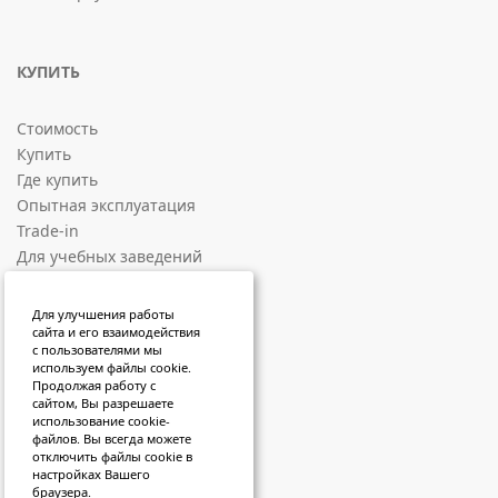
КУПИТЬ
Стоимость
Купить
Где купить
Опытная эксплуатация
Trade-in
Для учебных заведений
СОЦИАЛЬНЫЕ ПЛОЩАДКИ
Для улучшения работы
сайта и его взаимодействия
с пользователями мы
ВКонтакте
используем файлы cookie.
Продолжая работу с
RuTube
сайтом, Вы разрешаете
VK Video
использование cookie-
файлов. Вы всегда можете
Sketchfab
отключить файлы cookie в
Яндекс Дзен
настройках Вашего
браузера.
Telegram